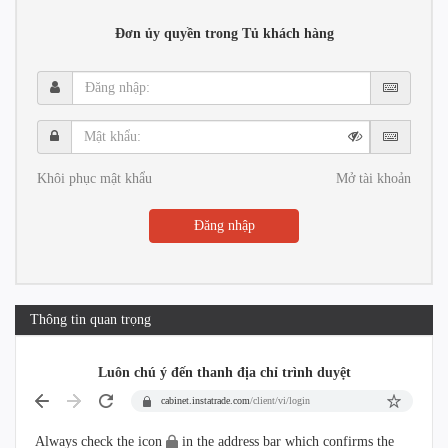
Đơn ủy quyền trong Tủ khách hàng
Đăng
nhập:
Mật
khẩu:
Khôi phục mật khẩu
Mở tài khoản
Đăng nhập
Thông tin quan trọng
Luôn chú ý đến thanh địa chỉ trình duyệt
cabinet.instatrade.com
/client/vi/login
Always check the icon
in the address bar which confirms the